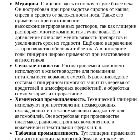
Медицина
. Глицерин здесь используют уже более века.
Он востребован при производстве сиропов от кашля,
спреев и средств от заложенности носа. Также его
применяют при изготовлении
высококонцентрированных растворов, так как глицерин
растворяет многие компоненты лучше воды. Его
добавление позволяет менять вязкость препаратов и
увеличивать срок их годности. Ещё одно направление
— производство оболочки таблеток. А в последние
годы глицерин широко применяют при изготовлении
антисептиков.
Сельское хозяйство
. Рассматриваемый компонент
используют в животноводстве для повышения
питательности кормовых смесей. В растениеводстве
составы с глицерином помогают защитить деревья от
вредителей и атмосферных воздействий, а обработка
семян ускоряет их прорастание.
Химическая промышленность
. Технический глицерин
используют при изготовлении незамерзающих
охлаждающих и стеклоомывающих жидкостей для
автомобилей. Он востребован при производстве
пластмасс, радиоэлектронных компонентов, в
кожевенной и текстильной сферах и т. д.
Табачная промышленность
. Тут глицерин применяют
при изготовлении папиросной бумаги, а также для