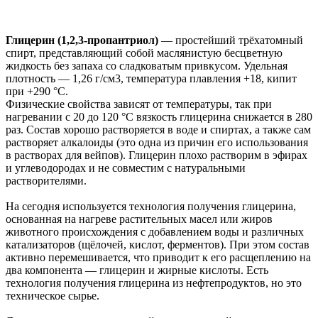
Глицерин (1,2,3-пропантриол)
— простейший трёхатомный
спирт, представляющий собой маслянистую бесцветную
жидкость без запаха со сладковатым привкусом. Удельная
плотность — 1,26 г/см3, температура плавления +18, кипит
при +290 °С.
Физические свойства зависят от температуры, так при
нагревании с 20 до 120 °С вязкость глицерина снижается в 280
раз. Состав хорошо растворяется в воде и спиртах, а также сам
растворяет алкалоиды (это одна из причин его использования
в растворах для вейпов). Глицерин плохо растворим в эфирах
и углеводородах и не совместим с натуральными
растворителями.
На сегодня используется технология получения глицерина,
основанная на нагреве растительных масел или жиров
животного происхождения с добавлением воды и различных
катализаторов (щёлочей, кислот, ферментов). При этом состав
активно перемешивается, что приводит к его расщеплению на
два компонента — глицерин и жирные кислоты. Есть
технология получения глицерина из нефтепродуктов, но это
техническое сырье.