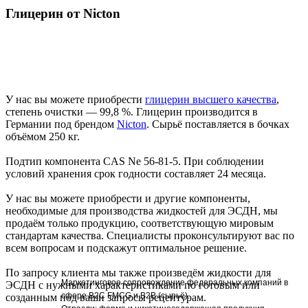
Глицерин от Nicton
У нас вы можете приобрести
глицерин высшего качества
,
степень очистки — 99,8 %. Глицерин производится в
Германии под брендом
Nicton
. Сырьё поставляется в бочках
объёмом 250 кг.
Подтип компонента CAS Ne 56-81-5. При соблюдении
условий хранения срок годности составляет 24 месяца.
У нас вы можете приобрести и другие компоненты,
необходимые для производства жидкостей для ЭСДН, мы
продаём только продукцию, соответствующую мировым
стандартам качества. Специалисты проконсультируют вас по
всем вопросам и подскажут оптимальное решение.
По запросу клиента мы также произведём жидкости для
Маркетинговое сопровождение федеральных компаний в
ЭСДН с нужными характеристиками по готовым или
сфере В2С FMCG и В2В (сырьё).
созданным под ваши запросы рецептурам.