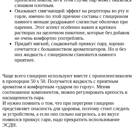
слишком плотным.
Оказывает смягчающий эффект на рецепторы во рту и
горле, именно по этой причине составы с глицерином
намного меньше раздражают слизистые оболочки при
парении. Этот аспект особенно важен в крепких
растворах на щелочном никотине, которые без добавок
не очень комфортно употреблять.
Придаёт мягкий, сладковатый привкус пару, хорошо
сочетается с большинством ароматизаторов. Но и без
них жидкость с глицерином становится намного
приятнее.
Чаще всего глицерин используют вместе с пропиленгликолем
в пропорции 50 х 50. Получается жидкость с приятным
ароматом и комфортным «ударом по горлу». Меняя
соотношение компонентов, можно регулировать крепость и
насыщенность пара.
И нужно помнить о том, что при перегреве глицерин
представляет опасность для здоровья, поэтому стоит следить
за устройством, а если оно сильно нагрелось, а во вкусе
появился привкус гари, надо прекратить использование
ЭСДН.