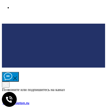
Связаться просто
Контакты
Позвоните или подпишитесь на канал
Отдел продаж:
+7 (499) 450-53-54
sales@nicton.ru