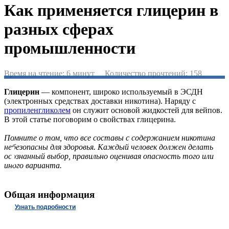
Как применяется глицерин в
разных сферах
промышленности
Время на чтение: 6 минут Количество прочтений: 158
Глицерин
— компонент, широко используемый в ЭСДН
(электронных средствах доставки никотина). Наряду с
пропиленгликолем
он служит основой жидкостей для вейпов.
В этой статье поговорим о свойствах глицерина.
Бесплатная горячая линия
Помните о том, что все составы с содержанием никотина
Nicton
по поддержке бизнеса в
небезопасны для здоровья. Каждый человек должен делать
вопросах маркировки
осознанный выбор, правильно оценивая опасность того или
иного варианта.
Общая информация
Узнать подробности