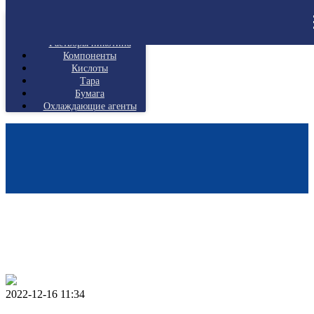
Солевой никотин
Щелочной никотин
Растворы никотина
Компоненты
Кислоты
Тара
Бумага
Охлаждающие агенты
2022-12-16 11:34