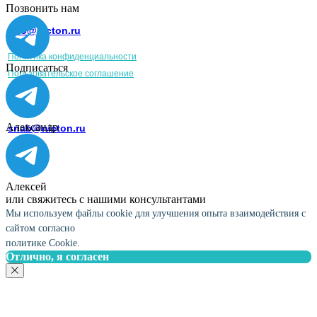
Офис:
Позвонить нам
+7 (499) 455-45-34
info@nicton.ru
© Nicton 2024
Штаб-квартира:
Политика конфиденциальности
127015, г. Москва, ул. Большая
Подписаться
Новодмитровская, дом 36, стр. 2, этаж 2,
Пользовательское соглашение
помещение 13, Дизайн-завод «Флакон»
Время работы:
с 10 до 19 (по будням)
Сотрудничество:
Александр
snab@nicton.ru
Алексей
или свяжитесь с нашими консультантами
Мы используем файлы cookie для улучшения опыта взаимодействия с
сайтом согласно
политике Cookie.
Отлично, я согласен