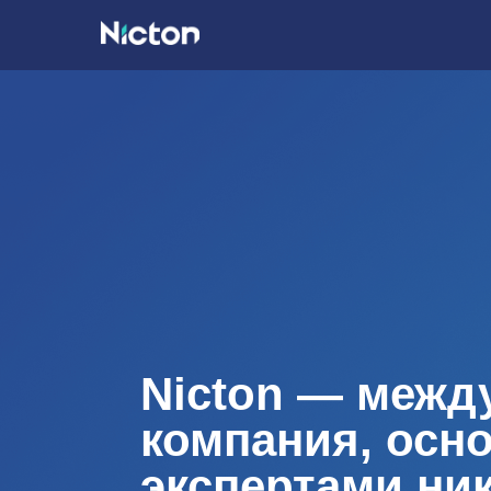
Nicton — межд
компания, осн
экспертами ни