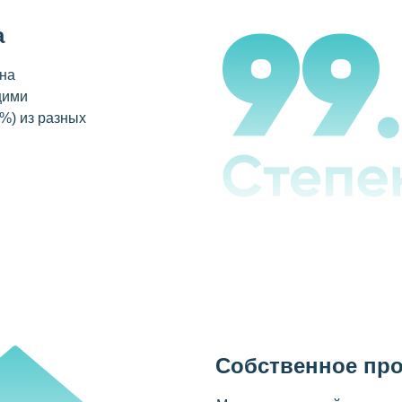
а
ина
щими
%) из разных
Собственное пр