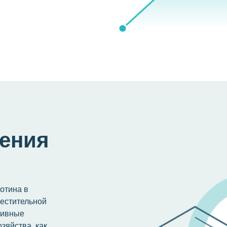
ения
отина в
естительной
тивные
зяйства, как