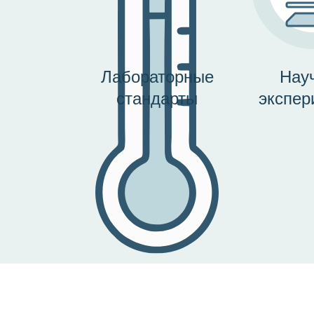
Лабораторные
Нау
стандарты
экспер