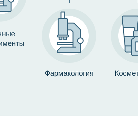
чные
именты
Фармакология
Космет