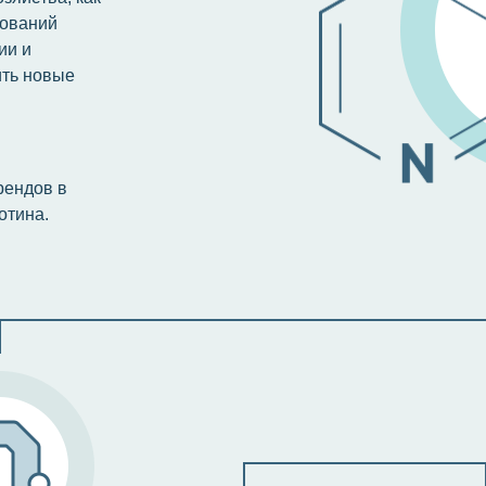
дований
ии и
ить новые
рендов в
отина.