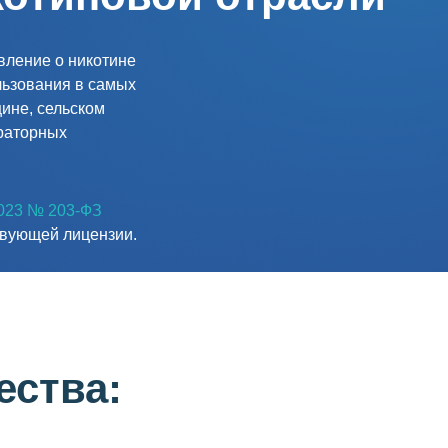
вление о никотине
льзования в самых
цине, сельском
ораторных
2023 № 203-ФЗ
ствующей лицензии.
ства: