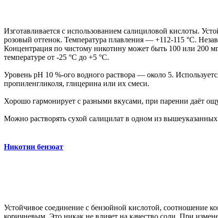
Изготавливается с использованием салициловой кислоты. Усто
розовый оттенок. Температура плавления — +112-115 °С. Незав
Концентрация по чистому никотину может быть 100 или 200 мг/г
температуре от -25 °C до +5 °C.
Уровень pH 10 %-ого водного раствора — около 5. Используе
пропиленгликоля, глицерина или их смеси.
Хорошо гармонирует с разными вкусами, при парении даёт ощу
Можно растворять сухой салицилат в одном из вышеуказанных с
Никотин бензоат
Устойчивое соединение с бензойной кислотой, соотношение ком
коричневым. Это никак не влияет на качество соли. При измен