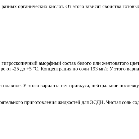
 разных органических кислот. От этого зависят свойства готовых
о гигроскопичный аморфный состав белого или желтоватого цвета
ре от -25 до +5 °С. Концентрация по соли 193 мг/г. У этого вар
и плавное. У этого варианта нет привкуса, нейтральное послевк
оятельного приготовления жидкостей для ЭСДН. Чистая соль сод