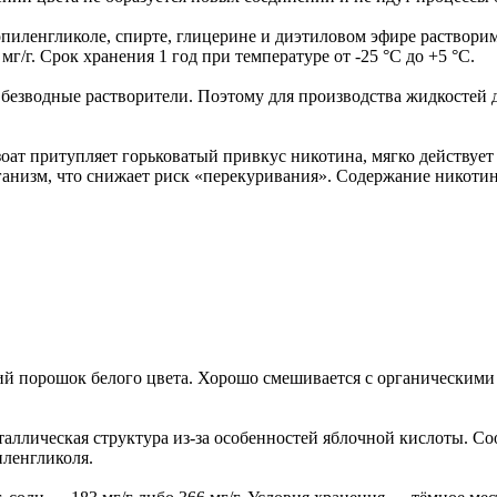
ропиленгликоле, спирте, глицерине и диэтиловом эфире растворим
г/г. Срок хранения 1 год при температуре от -25 °C до +5 °C.
 безводные растворители. Поэтому для производства жидкостей
зоат притупляет горьковатый привкус никотина, мягко действует
ганизм, что снижает риск «перекуривания». Содержание никотина
й порошок белого цвета. Хорошо смешивается с органическими 
таллическая структура из-за особенностей яблочной кислоты. С
иленгликоля.