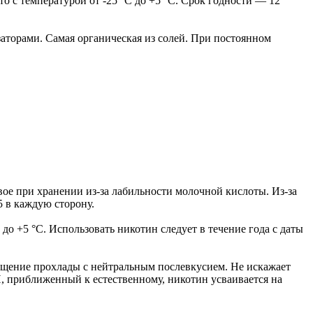
то с температурой от -25 °C до +5 °C. Срок годности — 12
аторами. Самая органическая из солей. При постоянном
вое при хранении из-за лабильности молочной кислоты. Из-за
5 в каждую сторону.
 до +5 °C. Использовать никотин следует в течение года с даты
щущение прохлады с нейтральным послевкусием. Не искажает
H, приближенный к естественному, никотин усваивается на