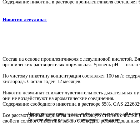
Содержание никотина в растворе пропиленгликоля составляет 6
Никотин левулинат
Состав на основе пропиленгликоля с левулиновой кислотой. Вя
органических растворителях нормальная. Уровень pH — около 6
По чистому никотину концентрация составляет 100 мг/г, содержа
кислорода. Состав годен 12 месяцев.
Никотин левулинат снижает чувствительность дыхательных путе
они не воздействуют на ароматические соединения.
Содержание свободного никотина в растворе 55%. CAS 2226829
Маркетинговое сопровождение федеральных компаний в сфер
Все рассмотренные варианты имеют высшую степень очистки 
Отрасли: фарма и никотиносодержащая продукция.
свойств солевого никотина важно соблюдать рекомендованные 