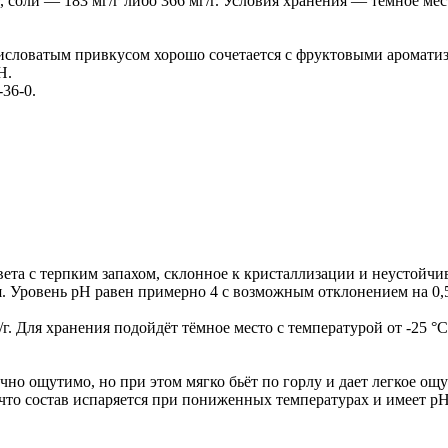
, соли — 183 мг/г либо 366 мг/г. Условия хранения — тёмное мес
кисловатым привкусом хорошо сочетается с фруктовыми ароматиз
Н.
36-0.
ета с терпким запахом, склонное к кристаллизации и неустойчи
я. Уровень pH равен примерно 4 с возможным отклонением на 0,
г. Для хранения подойдёт тёмное место с температурой от -25 °C
чно ощутимо, но при этом мягко бьёт по горлу и дает легкое о
, что состав испаряется при пониженных температурах и имеет p