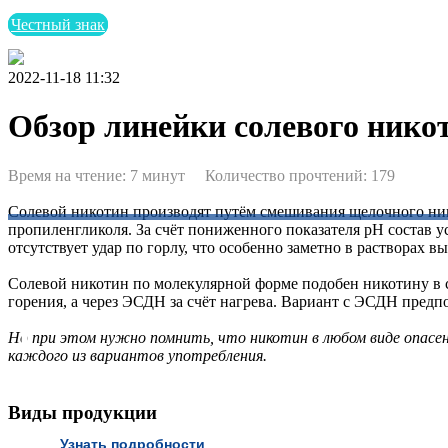
+7 (499) 290-25-91
Честный знак
2022-11-18 11:32
Обзор линейки солевого никот
Время на чтение: 7 минут Количество прочтений: 179
Солевой никотин производят путём смешивания щелочного нико
пропиленгликоля. За счёт пониженного показателя pH состав 
отсутствует удар по горлу, что особенно заметно в растворах в
Солевой никотин по молекулярной форме подобен никотину в си
Бесплатная горячая линия Nicton
горения, а через ЭСДН за счёт нагрева. Вариант с ЭСДН предпо
по поддержке бизнеса в вопросах маркировки
Но при этом нужно помнить, что никотин в любом виде опасен
каждого из вариантов употребления.
Виды продукции
Узнать подробности