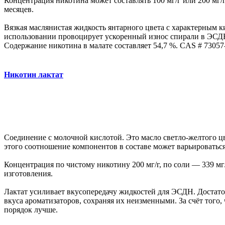
Концентрация никотина может составлять 100 мг/г или 200 мг/г
месяцев.
Вязкая маслянистая жидкость янтарного цвета с характерным 
использовании провоцирует ускоренный износ спирали в ЭСД
Содержание никотина в малате составляет 54,7 %. CAS # 73057-
Никотин лактат
Соединение с молочной кислотой. Это масло светло-желтого цв
этого соотношение компонентов в составе может варьироватьс
Концентрация по чистому никотину 200 мг/г, по соли — 339 мг/
изготовления.
Лактат усиливает вкусопередачу жидкостей для ЭСДН. Достато
вкуса ароматизаторов, сохраняя их неизменными. За счёт того
порядок лучше.