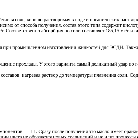
йчивая соль, хорошо растворимая в воде и органических раство
исимо от способа получения, состав этого типа содержит кислот
. Соответственно абсорбция по соли составляет 185,15 мг/г или
тся при промышленном изготовлении жидкостей для ЭСДН. Также
щение прохлады. У этого варианта самый деликатный удар по г
оставов, нагревая раствор до температуры плавления соли. Сод
понентов — 1:1. Сразу после получения это масло имеет оранже
ении цвета не образуется новых соединений и не идут процессы 