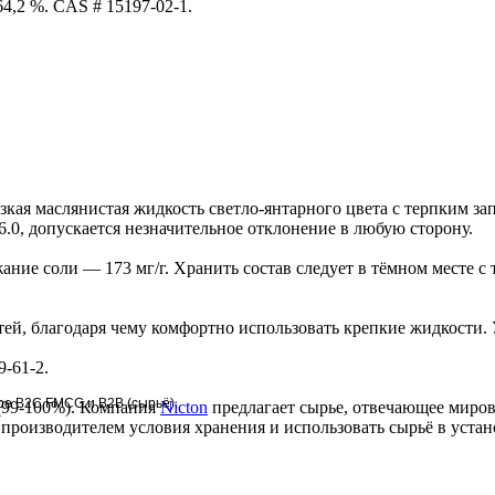
4,2 %. CAS # 15197-02-1.
зкая маслянистая жидкость светло-янтарного цвета с терпким за
.0, допускается незначительное отклонение в любую сторону.
ние соли — 173 мг/г. Хранить состав следует в тёмном месте с т
й, благодаря чему комфортно использовать крепкие жидкости. У
-61-2.
е В2С FMCG и В2В (сырьё).
(99-100%). Компания
Nicton
предлагает сырье, отвечающее миров
производителем условия хранения и использовать сырьё в уста