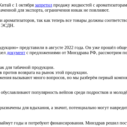
итай с 1 октября
запретил
продажу жидкостей с ароматизаторами
аченной для экспорта, ограничения никак не повлияют.
и ароматизаторов, так как теперь все товары должны соответств
с ЭСДН.
укцию» представили в августе 2022 года. Он уже прошёл общес
ышел
документ
с предложениями от Минздрава РФ, рассмотрим по
ак для табачной продукции.
ав против возврата на рынок этой продукции.
жения вызывают много вопросов, но мы разберём первый компонен
обуславливают популярность вейпов среди подростков и молодё
азначены для вдыхания, а значит, потенциально могут навреди
аймут годы и потребуют финансирования. Минздрав решил поступ