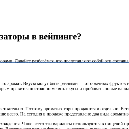
заторы в вейпинге?
орами. Давайте разберёмся, что представляют собой эти составы
й-то аромат. Вкусы могут быть разными — от обычных фруктов 
торым нравится постоянно менять вкусы и пробовать новые вари
остоятельно. Поэтому ароматизаторы продаются и отдельно. Ест
ше всего. На сегодня в продаже представлено два вида ароматиз
исхождения. Чаще всего эти варианты используются в пищевой п
е. Встречаются разные формы — экстракты, вытяжки, эссенции