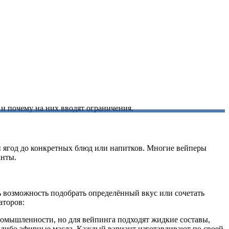
 и почему на них вводят ограничения.
и ягод до конкретных блюд или напитков. Многие вейперы
анты.
ь возможность подобрать определённый вкус или сочетать
аторов:
ромышленности, но для вейпинга подходят жидкие составы,
 либо эфирные масла. Каждый вариант изготавливают по своей