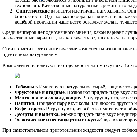
технологии. Качественные натуральные ароматизаторы д
Синтетические
варианты идентичны натуральным. Они н
безопасность. Однако важно обращать внимание на качес
дешёвой продукции чаще всего оставляет желать лучшего
Среди вейперов нет однозначного мнения, какой вариант лучше
искусственные варианты, так как зачастую у них и вкус на пор
Стоит отметить, что синтетические компоненты изнашивают н
идентичных натуральным.
Компоненты используют по отдельности или миксуя их. Во вто
Табачные.
Имитируют натуральное сырьё, чаще всего аро
Фруктовые и ягодные.
Позволяют придать пару вкус лю
Ментоловые и охлаждающие.
В эту группу входят все 
Напитки.
Придают пару вкус колы или любого другого н
Кофе и орехи.
В группу входит всё, что имитирует люби
Десерты и выпечка.
Можно придать пару вкус кондитер
Экзотические и нестандартные вкусы.
Сюда входят аром
При самостоятельном приготовлении жидкости следует соблюд