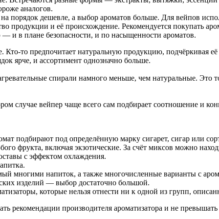
ороже аналогов.
а порядок дешевле, а выбор ароматов больше. Для вейпов испо
тво продукции и её происхождение. Рекомендуется покупать аро
 — и в плане безопасности, и по насыщенности ароматов.
. Кто-то предпочитает натуральную продукцию, подчёркивая её 
ядок ярче, и ассортимент однозначно больше.
агревательные спирали намного меньше, чем натуральные. Это 
ром случае вейпер чаще всего сам подбирает соотношение и ко
мат подбирают под определённую марку сигарет, сигар или сорт
бого фрукта, включая экзотические. За счёт миксов можно наход
составы с эффектом охлаждения.
апитка.
мый многими напиток, а также многочисленные варианты с аром
ских изделий — выбор достаточно большой.
атизаторы, которые нельзя отнести ни к одной из групп, описа
ать рекомендации производителя ароматизатора и не превышать