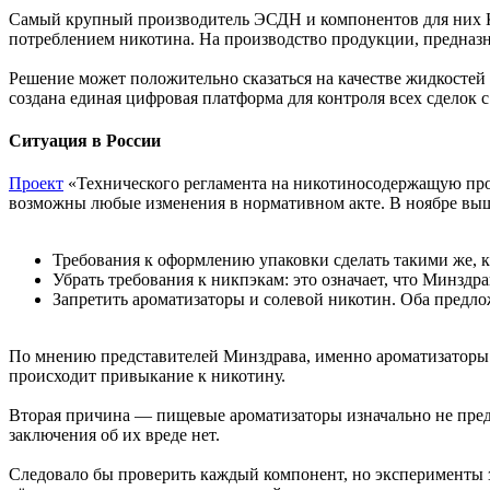
Самый крупный производитель ЭСДН и компонентов для них К
потреблением никотина. На производство продукции, предназн
Решение может положительно сказаться на качестве жидкостей 
создана единая цифровая платформа для контроля всех сделок 
Ситуация в России
Проект
«Технического регламента на никотиносодержащую прод
возможны любые изменения в нормативном акте. В ноябре в
Требования к оформлению упаковки сделать такими же, к
Убрать требования к никпэкам: это означает, что Минздр
Запретить ароматизаторы и солевой никотин. Оба предло
По мнению представителей Минздрава, именно ароматизаторы 
происходит привыкание к никотину.
Вторая причина — пищевые ароматизаторы изначально не предн
заключения об их вреде нет.
Следовало бы проверить каждый компонент, но эксперименты з