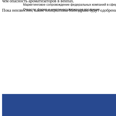
чём опасность ароматизаторов в вейпах.
Маркетинговое сопровождение федеральных компаний в сфер
Отрасли: фарма и никотиносодержащая продукция.
Пока неизвестно, какие инициативы Минздрава будут одобрены