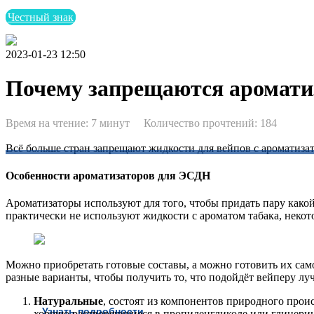
+7 (499) 290-25-91
Честный знак
2023-01-23 12:50
Почему запрещаются аромати
Время на чтение: 7 минут Количество прочтений: 184
Всё больше стран запрещают жидкости для вейпов с ароматизат
Особенности ароматизаторов для ЭСДН
Ароматизаторы используют для того, чтобы придать пару како
Бесплатная горячая линия Nicton
практически не используют жидкости с ароматом табака, неко
по поддержке бизнеса в вопросах маркировки
Можно приобретать готовые составы, а можно готовить их сам
разные варианты, чтобы получить то, что подойдёт вейперу луч
Натуральные
, состоят из компонентов природного про
Узнать подробности
хорошо растворяющиеся в пропиленгликоле или глицерин