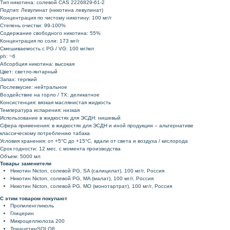
Тип никотина: солевой CAS 2226829-61-2
Подтип: Левулинат (никотина левулинат)
Концентрация по чистому никотину: 100 мг/г
Степень очистки: 99-100%
Содержание свободного никотина: 55%
Концентрация по соли: 173 мг/г
Смешиваемость с PG / VG: 100 мг/мл
ph: ~6
Абсорбция никотина: высокая
Цвет: светло-янтарный
Запах: терпкий
Послевкусие: нейтральное
Воздействие на горло / ТХ: деликатное
Консистенция: вязкая маслянистая жидкость
Температура испарения: низкая
Использование в жидкостях для ЭСДН: нишевый
Сфера применения: в жидкостях для ЭСДН и иной продукции – альтернативе
классическому потреблению табака
Условия хранения: от +5°C до +15°C, вдали от света и воздуха / кислорода
Срок годности: 12 мес. с момента производства
Объем: 5000 мл
Товары заменители
Никотин Nicton, солевой PG, SA (салицилат), 100 мг/г, Россия
Никотин Nicton, солевой PG, MA (малат), 100 мг/г, Россия
Никотин Nicton, солевой PG, MO (монотартрат), 100 мг/г, Россия
С этим товаром покупают
Пропиленгликоль
Глицерин
Микроцеллюлоза 200
ТриацетинSOLO8