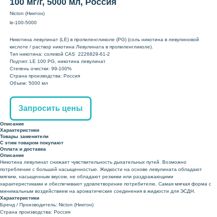
100 мг/г, 5000 мл, Россия
Nicton (Никтон)
le-100-5000
Никотина левулинат (LE) в пропиленгликоле (PG) (соль никотина в левулиновой
кислоте / раствор никотина Левулината в пропиленгликоле).
Тип никотина: солевой CAS 2226829-61-2
Подтип: LE 100 PG, никотина левулинат
Степень очистки: 99-100%
Страна производства: Россия
Объем: 5000 мл
Запросить цены
Описание
Характеристики
Товары заменители
С этим товаром покупают
Оплата и доставка
Описание
Никотина левулинат снижает чувствительность дыхательных путей. Возможно
потребление с большей насыщенностью. Жидкости на основе левулината обладают
мягким, насыщенным вкусом, не обладают резкими или раздражающими
характеристиками и обеспечивают удовлетворение потребителю. Самая мягкая форма с
минимальным воздействием на ароматические соединения в жидкости для ЭСДН.
Характеристики
Бренд / Производитель: Nicton (Никтон)
Страна производства: Россия