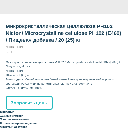
Микрокристаллическая целлюлоза PH102
Nicton/ Microcrystalline cellulose PH102 (Е460)
/ Пищевая добавка / 20 (25) кг
Nicton (Никтон)
SKU:
Микрокристаллическая целлюлоза PH102 / Microcrystalline cellulose PH102 (Е460) /
Пищевая добавка
Nicton (Никтон)
Объем: 20 (25) кг
Тип продукта: белый или почти белый мелкий или гранулированный порошок,
состоящий из сыпучих не волокнистых частиц / CAS 9004-34-6
Степень очистки: 99-100%
Запросить цены
Описание
Характеристики
Товары заменители
С этим товаром покупают
Оплата и доставка