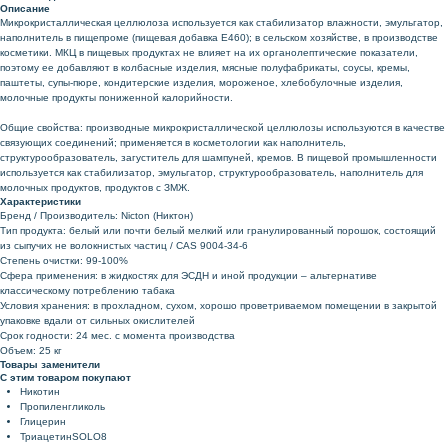
Описание
Микрокристаллическая целлюлоза используется как стабилизатор влажности, эмульгатор,
наполнитель в пищепроме (пищевая добавка Е460); в сельском хозяйстве, в производстве
косметики. МКЦ в пищевых продуктах не влияет на их органолептические показатели,
поэтому ее добавляют в колбасные изделия, мясные полуфабрикаты, соусы, кремы,
паштеты, супы-пюре, кондитерские изделия, мороженое, хлебобулочные изделия,
молочные продукты пониженной калорийности.
Общие свойства: производные микрокристаллической целлюлозы используются в качестве
связующих соединений; применяется в косметологии как наполнитель,
структурообразователь, загуститель для шампуней, кремов. В пищевой промышленности
используется как стабилизатор, эмульгатор, структурообразователь, наполнитель для
молочных продуктов, продуктов с ЗМЖ.
Характеристики
Бренд / Производитель: Nicton (Никтон)
Тип продукта: белый или почти белый мелкий или гранулированный порошок, состоящий
из сыпучих не волокнистых частиц / CAS 9004-34-6
Степень очистки: 99-100%
Сфера применения: в жидкостях для ЭСДН и иной продукции – альтернативе
классическому потреблению табака
Условия хранения: в прохладном, сухом, хорошо проветриваемом помещении в закрытой
упаковке вдали от сильных окислителей
Срок годности: 24 мес. с момента производства
Объем: 25 кг
Товары заменители
С этим товаром покупают
Никотин
Пропиленгликоль
Глицерин
ТриацетинSOLO8