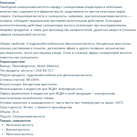
Описание
Свободная салициловая кислота наряду с салициловым альдегидом в небольших
количествах содержится в эфирном масле, выделяемом из цветов некоторых видов
спиреи. Салициловая кислота и салицилаты, например, ацетилсалициловая кислота —
аспирин, обладают выраженным противовоспалительным действием. Благодаря
антисептическому действию салициловую кислоту используют при консервировании
пищевых продуктов, а также для производства азокрасителей, душистых веществ (сложных
эфиров салициловой кислоты).
Общие свойства: 2-гидроксибензойная или фенольная кислота, бесцветные кристаллы,
хорошо растворима в этаноле, диэтиловом эфире и других полярных органических
растворителях, плохо растворима в воде. Соли и сложные эфиры салициловой кислоты
известны как салицилаты.
Характеристики
Бренд / Производитель: Nicton (Никтон)
Тип продукта: кислота / CAS 69-72-7
Подтип продукта: гидроксибензойная или фенольная кислота
Степень очистки: 99-100%
Консистенция: бесцветные кристаллы
Использование в жидкостях для ЭСДН: популярная соль
Сфера применения: в жидкостях для ЭСДН и иной продукции – альтернативе
классическому потреблению табака
Условия хранения: в защищенном от света месте при температуре не выше +20°С
Срок годности: 36 мес. с момента производства
Объем: 25 кг
Подтип: Салициловая кислота
Товары заменители
Молочная кислота
Винная кислота
Яблочная кислота