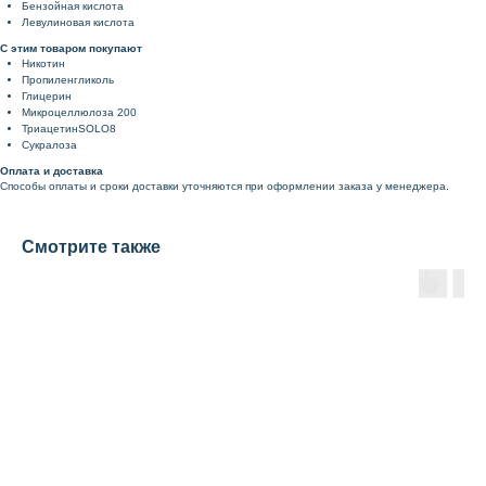
Бензойная кислота
Левулиновая кислота
С этим товаром покупают
Никотин
Пропиленгликоль
Глицерин
Микроцеллюлоза 200
ТриацетинSOLO8
Сукралоза
Оплата и доставка
Способы оплаты и сроки доставки уточняются при оформлении заказа у менеджера.
Смотрите также