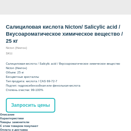
Салициловая кислота Nicton/ Salicylic acid /
Вкусоароматическое химическое вещество /
25 кг
Nicton (Никтон)
SKU:
Салициловая кислота / Salicylic acid / Вкусоароматическое химическое вещество
Nicton (Никтон)
Объем: 25 кг
Бесцветные кристаллы
Тип продукта: кислота / CAS 69-72-7
Подтип: гидроксибензойная или фенольная кислота
Степень очистки: 99-100%
Запросить цены
Описание
Характеристики
Товары заменители
С этим товаром покупают
Оплата и доставка