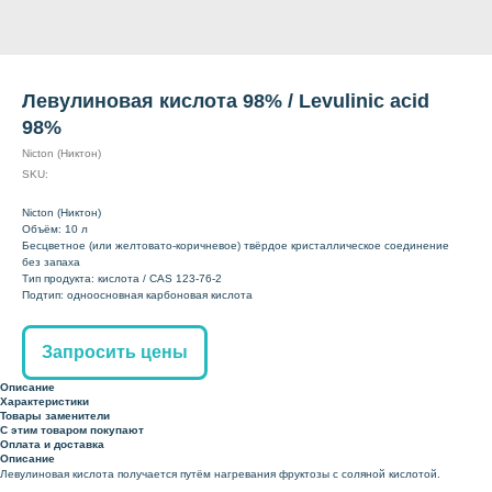
Левулиновая кислота 98% / Levulinic acid
98%
Nicton (Никтон)
SKU:
Nicton (Никтон)
Объём: 10 л
Бесцветное (или желтовато-коричневое) твёрдое кристаллическое соединение
без запаха
Тип продукта: кислота / CAS 123-76-2
Подтип: одноосновная карбоновая кислота
Запросить цены
Описание
Характеристики
Товары заменители
С этим товаром покупают
Оплата и доставка
Описание
Левулиновая кислота получается путём нагревания фруктозы с соляной кислотой.