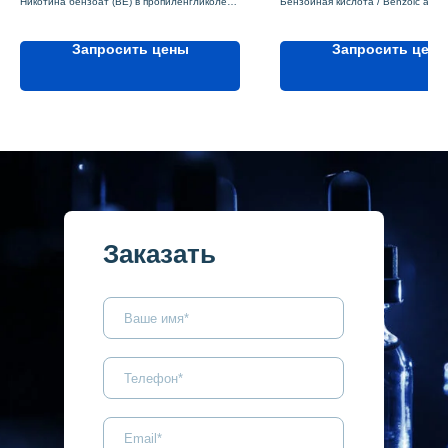
Никотина бензоат (BE) в пропиленгликоле
Бензойная кислота / Benzoic acid (
(PG) (соль никотина в бензойной кислоте /
Пищевая добавка
раствор никотина бензоата в
Nicton (Никтон)
пропиленгликоле).
Запросить цены
Объем: 4 кг
Запросить цен
Тип никотина: солевой CAS 88660-53-1
Белое (или бесцветное) твердое
Подтип: BE 200 PG, никотина бензоат
органическое соединение
Концентрация: 200 мг/г
Тип продукта: кислота / CAS 65-85
Объем: 1000 мл
Подтип: ароматическая карбонова
Степень очистки: 99-100%
Заказать