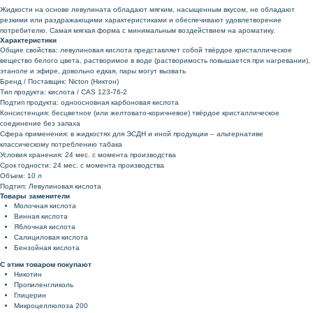
Жидкости на основе левулината обладают мягким, насыщенным вкусом, не обладают
резкими или раздражающими характеристиками и обеспечивают удовлетворение
потребителю. Самая мягкая форма с минимальным воздействием на ароматику.
Характеристики
Общие свойства: левулиновая кислота представляет собой твёрдое кристаллическое
вещество белого цвета, растворимое в воде (растворимость повышается при нагревании),
этаноле и эфире, довольно едкая, пары могут вызвать
Бренд / Поставщик: Nicton (Никтон)
Тип продукта: кислота / CAS 123-76-2
Подтип продукта: одноосновная карбоновая кислота
Консистенция: бесцветное (или желтовато-коричневое) твёрдое кристаллическое
соединение без запаха
Сфера применения: в жидкостях для ЭСДН и иной продукции – альтернативе
классическому потреблению табака
Условия хранения: 24 мес. с момента производства
Срок годности: 24 мес. с момента производства
Объем: 10 л
Подтип: Левулиновая кислота
Товары заменители
Молочная кислота
Винная кислота
Яблочная кислота
Салициловая кислота
Бензойная кислота
С этим товаром покупают
Никотин
Пропиленгликоль
Глицерин
Микроцеллюлоза 200