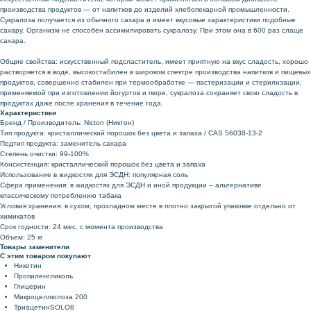
производства продуктов — от напитков до изделий хлебопекарной промышленности.
Сукралоза получается из обычного сахара и имеет вкусовые характеристики подобные
сахару. Организм не способен ассимилировать сукралозу. При этом она в 600 раз слаще
сахара.
Общие свойства: искусственный подсластитель, имеет приятную на вкус сладость, хорошо
растворяется в воде, высокостабилен в широком спектре производства напитков и пищевых
продуктов, совершенно стабилен при термообработке — пастеризации и стерилизации,
применяемой при изготовлении йогуртов и пюре, сукралоза сохраняет свою сладость в
продуктах даже после хранения в течение года.
Характеристики
Бренд / Производитель: Nicton (Никтон)
Тип продукта: кристаллический порошок без цвета и запаха / CAS 56038-13-2
Подтип продукта: заменитель сахара
Степень очистки: 99-100%
Консистенция: кристаллический порошок без цвета и запаха
Использование в жидкостях для ЭСДН: популярная соль
Сфера применения: в жидкостях для ЭСДН и иной продукции – альтернативе
классическому потреблению табака
Условия хранения: в сухом, прохладном месте в плотно закрытой упаковке отдельно от
химикатов
Срок годности: 24 мес. с момента производства
Объем: 25 кг
Товары заменители
С этим товаром покупают
Никотин
Пропиленгликоль
Глицерин
Микроцеллюлоза 200
ТриацетинSOLO8