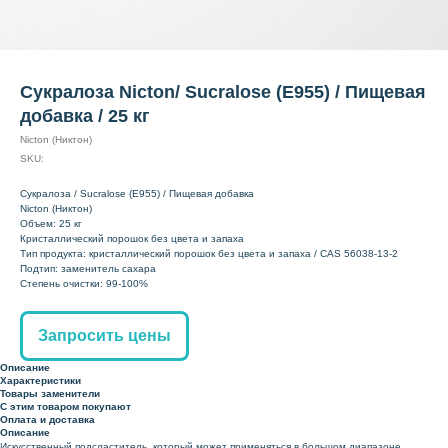
Сукралоза Nicton/ Sucralose (E955) / Пищевая
добавка / 25 кг
Nicton (Никтон)
SKU:
Сукралоза / Sucralose (E955) / Пищевая добавка
Nicton (Никтон)
Объем: 25 кг
Кристаллический порошок без цвета и запаха
Тип продукта: кристаллический порошок без цвета и запаха / CAS 56038-13-2
Подтип: заменитель сахара
Степень очистки: 99-100%
Запросить цены
Описание
Характеристики
Товары заменители
С этим товаром покупают
Оплата и доставка
Описание
Искусственный подсластитель, который может применяться в большом диапазоне