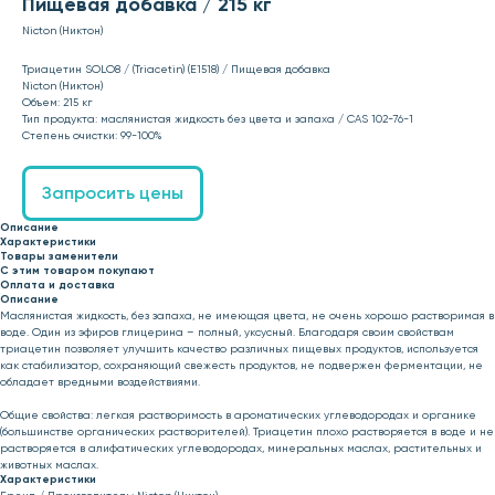
Пищевая добавка / 215 кг
Nicton (Никтон)
Триацетин SOLO8 / (Triacetin) (E1518) / Пищевая добавка
Nicton (Никтон)
Объем: 215 кг
Тип продукта: маслянистая жидкость без цвета и запаха / CAS 102-76-1
Степень очистки: 99-100%
Запросить цены
Описание
Характеристики
Товары заменители
С этим товаром покупают
Оплата и доставка
Описание
Маслянистая жидкость, без запаха, не имеющая цвета, не очень хорошо растворимая в
воде. Один из эфиров глицерина – полный, уксусный. Благодаря своим свойствам
триацетин позволяет улучшить качество различных пищевых продуктов, используется
как стабилизатор, сохраняющий свежесть продуктов, не подвержен ферментации, не
обладает вредными воздействиями.
Общие свойства: легкая растворимость в ароматических углеводородах и органике
(большинстве органических растворителей). Триацетин плохо растворяется в воде и не
растворяется в алифатических углеводородах, минеральных маслах, растительных и
животных маслах.
Характеристики