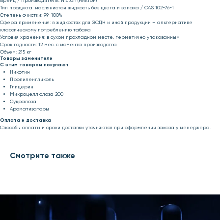
Бренд / Производитель: Nicton (Никтон)
Тип продукта: маслянистая жидкость без цвета и запаха / CAS 102-76-1
Степень очистки: 99-100%
Сфера применения: в жидкостях для ЭСДН и иной продукции – альтернативе
классическому потреблению табака
Условия хранения: в сухом прохладном месте, герметично упакованным
Срок годности: 12 мес. с момента производства
Объем: 215 кг
Товары заменители
С этим товаром покупают
Никотин
Пропиленгликоль
Глицерин
Микроцеллюлоза 200
Сукралоза
Ароматизаторы
Оплата и доставка
Способы оплаты и сроки доставки уточняются при оформлении заказа у менеджера.
Смотрите также